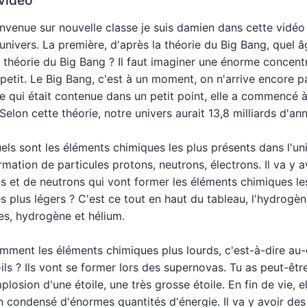
envenue sur nouvelle classe je suis damien dans cette vidéo
univers. La première, d'après la théorie du Big Bang, quel â
la théorie du Big Bang ? Il faut imaginer une énorme concent
etit. Le Big Bang, c'est à un moment, on n'arrive encore p
e qui était contenue dans un petit point, elle a commencé 
Selon cette théorie, notre univers aurait 13,8 milliards d'an
ls sont les éléments chimiques les plus présents dans l'uni
ormation de particules protons, neutrons, électrons. Il va y a
 et de neutrons qui vont former les éléments chimiques les
es plus légers ? C'est ce tout en haut du tableau, l'hydrogèn
s, hydrogène et hélium.
omment les éléments chimiques plus lourds, c'est-à-dire au-
-ils ? Ils vont se former lors des supernovas. Tu as peut-êt
mplosion d'une étoile, une très grosse étoile. En fin de vie, e
n condensé d'énormes quantités d'énergie. Il va y avoir de